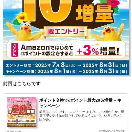
前回はこちらです
ポイント交換でdポイント最大20％増量 – キ
ャンペーン
前回はこちらです。 エントリーはすみ。いつ頃からか、増
量可能な交換元が限られているようなので、いろいろと迂
回が必...
2025-03-02 20:59
jal-jgp.com