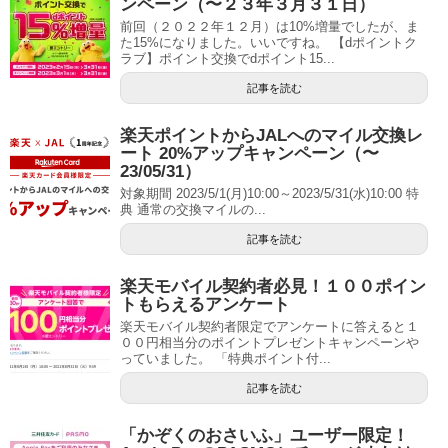
ンペーン（〜２３年３月３１日）
前回（２０２２年１２月）は10%増量でしたが、ま
た15%になりました。いいですね。 【dポイントク
ラブ】ポイント交換でdポイント15...
記事を読む
楽天ポイントからJALへのマイル交換レ
ート 20%アップキャンペーン（〜
23/05/31）
対象期間 2023/5/1(月)10:00～2023/5/31(水)10:00 特
典 通常の交換マイルの...
記事を読む
楽天モバイル契約者必見！１００ポイン
トもらえるアンケート
楽天モバイル契約者限定でアンケートに答えると１
００円相当分のポイントプレゼントキャンペーンや
っていました。 「特典ポイント付...
記事を読む
「かぞくのおさいふ」ユーザー限定！