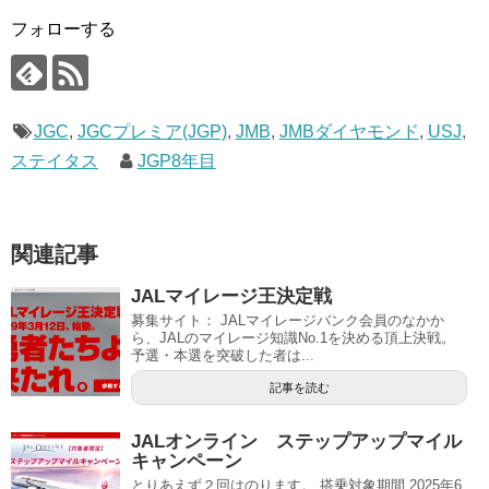
フォローする
JGC
,
JGCプレミア(JGP)
,
JMB
,
JMBダイヤモンド
,
USJ
,
ステイタス
JGP8年目
関連記事
JALマイレージ王決定戦
募集サイト： JALマイレージバンク会員のなかか
ら、JALのマイレージ知識No.1を決める頂上決戦。
予選・本選を突破した者は...
記事を読む
JALオンライン ステップアップマイル
キャンペーン
とりあえず２回はのります。 搭乗対象期間 2025年6