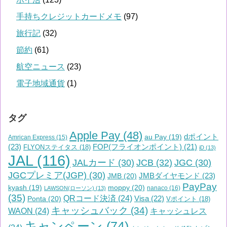
手持ちクレジットカードメモ
(97)
旅行記
(32)
節約
(61)
航空ニュース
(23)
電子地域通貨
(1)
タグ
Apple Pay
(48)
dポイント
au Pay
(19)
Amrican Express
(15)
(23)
FOP(フライオンポイント)
(21)
FLYONステイタス
(18)
iD
(13)
JAL
(116)
JALカード
(30)
JCB
(32)
JGC
(30)
JGCプレミア(JGP)
(30)
JMBダイヤモンド
(23)
JMB
(20)
PayPay
moppy
(20)
kyash
(19)
nanaco
(16)
LAWSON(ローソン)
(13)
(35)
QRコード決済
(24)
Visa
(22)
Ponta
(20)
Vポイント
(18)
キャッシュバック
(34)
WAON
(24)
キャッシュレス
キャンペーン
(74)