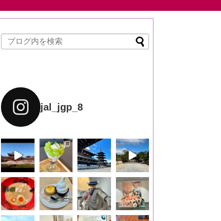
jal_jgp_8