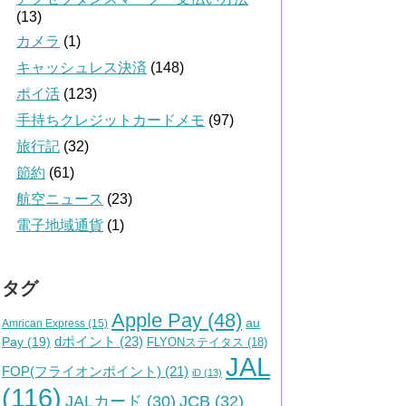
(13)
カメラ
(1)
キャッシュレス決済
(148)
ポイ活
(123)
手持ちクレジットカードメモ
(97)
旅行記
(32)
節約
(61)
航空ニュース
(23)
電子地域通貨
(1)
タグ
Apple Pay
(48)
au
Amrican Express
(15)
dポイント
(23)
Pay
(19)
FLYONステイタス
(18)
JAL
FOP(フライオンポイント)
(21)
iD
(13)
(116)
JALカード
(30)
JCB
(32)