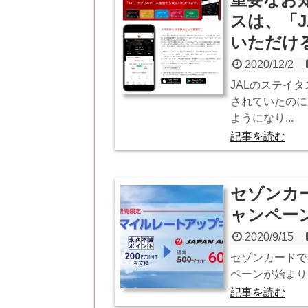
スは、「
いただけ
2020/12/2
JALのステイ
されていたのに
ようになり...
記事を読む
セゾンカ
ャンペー
2020/9/15
セゾンカードで
ペーンが始まりま
記事を読む