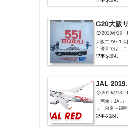
記事を読む
G20大
2019/6/13
大阪でのG20
１蓬莱では、こ
記事を読む
JAL 201
2019/4/13
（画像：JAL） 
り、東京～福岡線
記事を読む