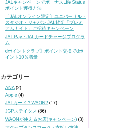
JALキャンペーンでボーナスLife Status
ポイント獲得方法
〔JALオンライン限定〕ユニバーサル・
スタジオ・ジャパン JAL貸切「プレミ
アムナイト」ご招待キャンペーン
JAL Pay・JALカードチャージプログラ
ム
dポイントクラブ】ポイント交換でdポ
イント10％増量
カテゴリー
ANA
(2)
Apple
(4)
JALカード？WAON?
(17)
JGPステイタス
(86)
WAONが使えるお店(キャンペーン)
(3)
アクセプタンスマーク・支払い方法