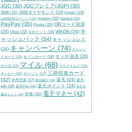
JGC
(30)
JGCプレミア(JGP)
(30)
JMBダイヤモンド
(23)
JMB
(20)
kyash
(19)
moppy
(20)
nanaco
(16)
LAWSON(ローソン)
(13)
PayPay
(35)
QRコード決済
Ponta
(20)
キ
(24)
Visa
(22)
WAON
(24)
Vポイント
(18)
ャッシュバック
(34)
キャッシュレス
キャンペーン
(74)
(24)
クレジッ
タッチ決済
(26)
セゾンカード
(18)
トカード
(15)
マイル
(68)
ポイ活
(15)
マクドナルド
(15)
三井住友カード
ローソン
(17)
モッピー
(15)
(32)
楽天
(24)
伊丹空港
(17)
楽天
新生銀行
(14)
楽天ポイント
(24)
edy
(18)
楽天Pay
(16)
永久不
電子マネー
(42)
空港
(20)
滅ポイント
(14)