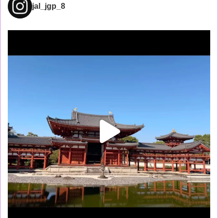
jal_jgp_8