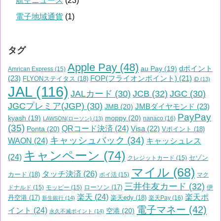
航空ニュース
(23)
電子地域通貨
(1)
タグ
Apple Pay
(48)
dポイント
au Pay
(19)
Amrican Express
(15)
(23)
FOP(フライオンポイント)
(21)
FLYONステイタス
(18)
iD
(13)
JAL
(116)
JALカード
(30)
JCB
(32)
JGC
(30)
JGCプレミア(JGP)
(30)
JMBダイヤモンド
(23)
JMB
(20)
PayPay
moppy
(20)
kyash
(19)
nanaco
(16)
LAWSON(ローソン)
(13)
(35)
QRコード決済
(24)
Visa
(22)
Ponta
(20)
Vポイント
(18)
キャッシュバック
(34)
WAON
(24)
キャッシュレス
キャンペーン
(74)
(24)
セゾン
クレジットカード
(15)
マイル
(68)
タッチ決済
(26)
カード
(18)
ポイ活
(15)
マク
三井住友カード
(32)
ローソン
(17)
伊
ドナルド
(15)
モッピー
(15)
楽天
(24)
楽天ポ
丹空港
(17)
楽天edy
(18)
楽天Pay
(16)
新生銀行
(14)
電子マネー
(42)
イント
(24)
空港
(20)
永久不滅ポイント
(14)